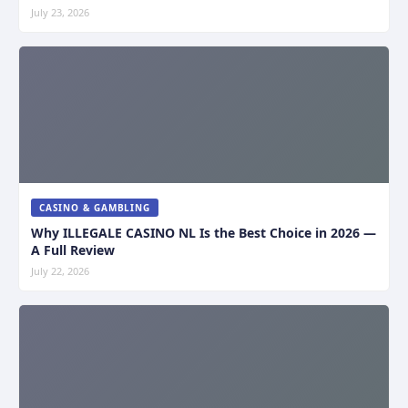
July 23, 2026
CASINO & GAMBLING
Why ILLEGALE CASINO NL Is the Best Choice in 2026 —
A Full Review
July 22, 2026