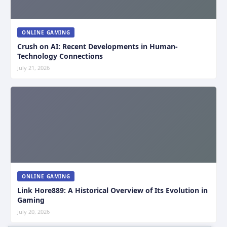
ONLINE GAMING
Crush on AI: Recent Developments in Human-
Technology Connections
July 21, 2026
ONLINE GAMING
Link Hore889: A Historical Overview of Its Evolution in
Gaming
July 20, 2026