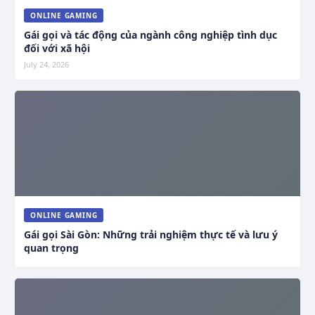
ONLINE GAMING
Gái gọi và tác động của ngành công nghiệp tình dục
đối với xã hội
July 24, 2026
ONLINE GAMING
Gái gọi Sài Gòn: Những trải nghiệm thực tế và lưu ý
quan trọng