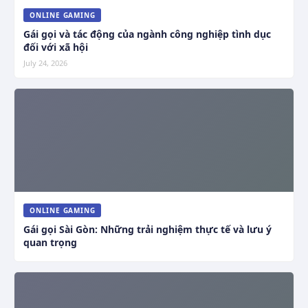
ONLINE GAMING
Gái gọi và tác động của ngành công nghiệp tình dục
đối với xã hội
July 24, 2026
ONLINE GAMING
Gái gọi Sài Gòn: Những trải nghiệm thực tế và lưu ý
quan trọng