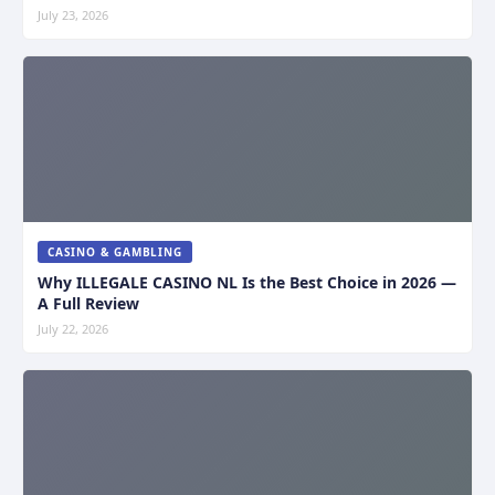
July 23, 2026
CASINO & GAMBLING
Why ILLEGALE CASINO NL Is the Best Choice in 2026 —
A Full Review
July 22, 2026