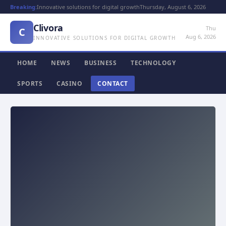
Breaking:
Innovative solutions for digital growth
Thursday, August 6, 2026
Clivora
Thu
C
Aug 6, 2026
INNOVATIVE SOLUTIONS FOR DIGITAL GROWTH
HOME
NEWS
BUSINESS
TECHNOLOGY
SPORTS
CASINO
CONTACT